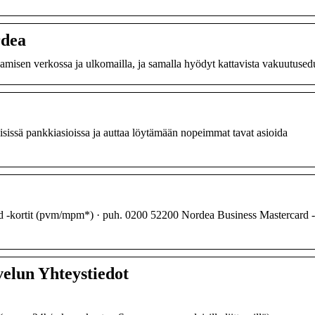
rdea
amisen verkossa ja ulkomailla, ja samalla hyödyt kattavista vakuutusedu
isissä pankkiasioissa ja auttaa löytämään nopeimmat tavat asioida
rd -kortit (pvm/mpm*) · puh. 0200 52200 Nordea Business Mastercard -
velun Yhteystiedot