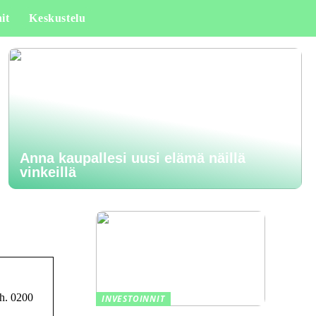
it
Keskustelu
Anna kaupallesi uusi elämä näillä
vinkeillä
uh. 0200
INVESTOINNIT