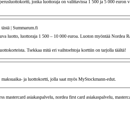
sluottokortti, jonka luottoraja on valittavissa 1 500 ja 5 000 euron v
a tästä | Summarum.fi
kuva luotto, luottoraja 1 500 – 10 000 euroa. Luoton myöntää Nordea R
tokorteista. Tsekkaa mitä eri vaihtoehtoja korttiin on tarjolla täältä!
maksuaika- ja luottokortti, jolla saat myös MyStockmann-edut.
s mastercard asiakaspalvelu, nordea first card asiakaspalvelu, masterc