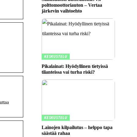
polttomoottoriauton – Vertaa
järkevin vaihtoehto
KESKUSTELU
Pikalainat: Hyödyllinen tietyissä
tilanteissa vai turha riski?
uttaa
KESKUSTELU
Lainojen kilpailutus – helppo tapa
säästää rahaa