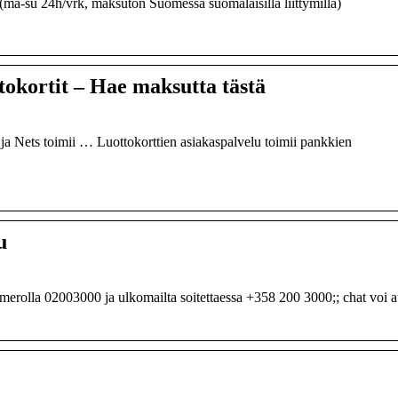
ma-su 24h/vrk, maksuton Suomessa suomalaisilla liittymillä)
tokortit – Hae maksutta tästä
a Nets toimii … Luottokorttien asiakaspalvelu toimii pankkien
u
numerolla 02003000 ja ulkomailta soitettaessa +358 200 3000;; chat voi a