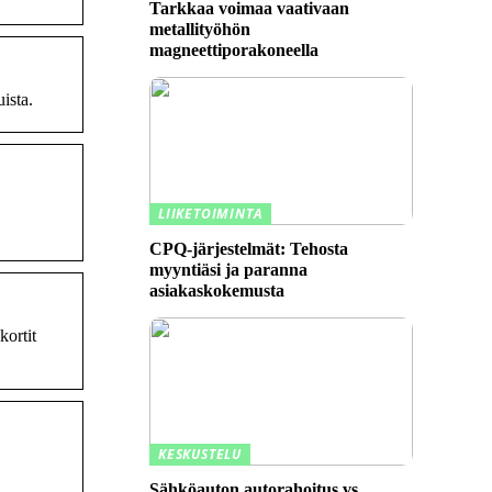
Tarkkaa voimaa vaativaan
metallityöhön
magneettiporakoneella
ista.
LIIKETOIMINTA
CPQ-järjestelmät: Tehosta
myyntiäsi ja paranna
asiakaskokemusta
kortit
KESKUSTELU
Sähköauton autorahoitus vs.