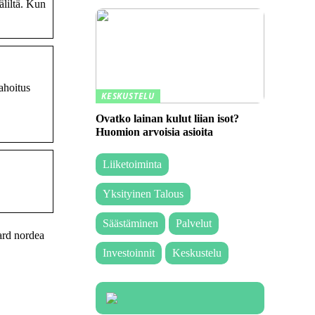
äliltä. Kun
ahoitus
KESKUSTELU
Ovatko lainan kulut liian isot?
Huomion arvoisia asioita
Liiketoiminta
Yksityinen Talous
Säästäminen
Palvelut
ard nordea
Investoinnit
Keskustelu