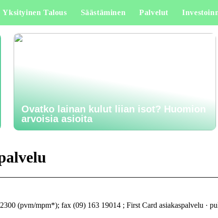
Yksityinen Talous
Säästäminen
Palvelut
Investoinn
Ovatko lainan kulut liian isot? Huomion
arvoisia asioita
palvelu
2300 (pvm/mpm*); fax (09) 163 19014 ; First Card asiakaspalvelu · p