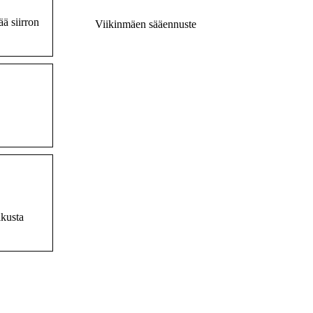
ä siirron
Viikinmäen sääennuste
lkusta
stävät