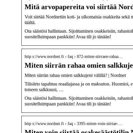
Mitä arvopapereita voi siirtää Nord
Voit siirtää Nordnetiin koti- ja ulkomaisia osakkeita sekä m
täältä.
Ota säästösi hallintaan. Sijoittaminen osakkeisiin, rahastoi
suositelluimpaan pankkiin! Avaa tili jo tänään!
http s://www.nordnet.fi › faq › 872-miten-siirraen-rahaa…
Miten siirrän rahaa omien salkkuje
Miten siirrän rahaa omien salkkujeni välillä? | Nordnet
Tilisiirto tapahtuu reaaliajassa ja on maksuton. Huomioi, e
toiseen salkkuusi, …
Ota säästösi hallintaan. Sijoittaminen osakkeisiin, rahastoi
suositelluimpaan pankkiin! Avaa tili jo tänään!
http s://www.nordnet.fi › faq › 3395-miten-voin-siirtae-…
Miten voin siirtää osakesäästötilin