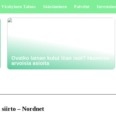
Yksityinen Talous
Säästäminen
Palvelut
Investoinn
Ovatko lainan kulut liian isot? Huomion
arvoisia asioita
 siirto – Nordnet