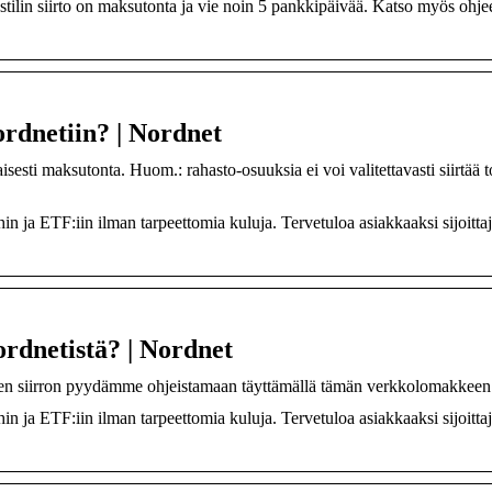
tilin siirto on maksutonta ja vie noin 5 pankkipäivää. Katso myös ohje
ordnetiin? | Nordnet
esti maksutonta. Huom.: rahasto-osuuksia ei voi valitettavasti siirtää t
hin ja ETF:iin ilman tarpeettomia kuluja. Tervetuloa asiakkaaksi sijoittaj
ordnetistä? | Nordnet
iden siirron pyydämme ohjeistamaan täyttämällä tämän verkkolomakkeen
hin ja ETF:iin ilman tarpeettomia kuluja. Tervetuloa asiakkaaksi sijoittaj