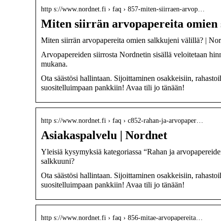
http s://www.nordnet.fi › faq › 857-miten-siirraen-arvop…
Miten siirrän arvopapereita omien 
Miten siirrän arvopapereita omien salkkujeni välillä? | No
Arvopapereiden siirrosta Nordnetin sisällä veloitetaan hi
mukana.
Ota säästösi hallintaan. Sijoittaminen osakkeisiin, rahastoi
suositelluimpaan pankkiin! Avaa tili jo tänään!
http s://www.nordnet.fi › faq › c852-rahan-ja-arvopaper…
Asiakaspalvelu | Nordnet
Yleisiä kysymyksiä kategoriassa “Rahan ja arvopapereiden si
salkkuuni?
Ota säästösi hallintaan. Sijoittaminen osakkeisiin, rahastoi
suositelluimpaan pankkiin! Avaa tili jo tänään!
http s://www.nordnet.fi › faq › 856-mitae-arvopapereita…