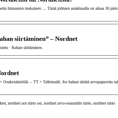
dnetin hinnaston mukainen … Tästä johtuen asiakkaalla on aikaa 30 päivä
Rahan siirtäminen” – Nordnet
iirto · Rahan siirtäminen.
Nordnet
sakesäästötili. – TT = Talletustili. Jos haluat siirtää arvopapereita sa
t, nordnet aot siirto ost, nordnet arvo-osuustilin siirto, nordnet siirto
Life hacks, jotka sää