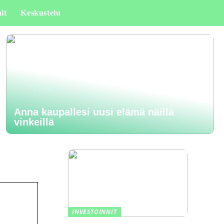
it
Keskustelu
Anna kaupallesi uusi elämä näillä
vinkeillä
INVESTOINNIT