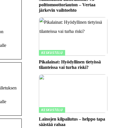
polttomoottoriauton – Vertaa
järkevin vaihtoehto
on
alle
KESKUSTELU
Pikalainat: Hyödyllinen tietyissä
tilanteissa vai turha riski?
alletuksen
alle
KESKUSTELU
Lainojen kilpailutus – helppo tapa
säästää rahaa