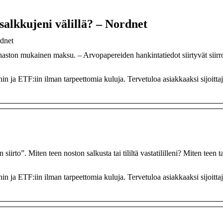
salkkujeni välillä? – Nordnet
rdnet
nnaston mukainen maksu. – Arvopapereiden hankintatiedot siirtyvät siirr
hin ja ETF:iin ilman tarpeettomia kuluja. Tervetuloa asiakkaaksi sijoittaj
irto”. Miten teen noston salkusta tai tililtä vastatililleni? Miten teen t
hin ja ETF:iin ilman tarpeettomia kuluja. Tervetuloa asiakkaaksi sijoittaj