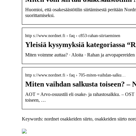
Huomioi, että osakesäästötilin siirtämisestä peritään Nor
suorittamiseksi.
http s://www.nordnet.fi › faq › c853-rahan-siirtaeminen
Yleisiä kysymyksiä kategoriassa “
Miten voimme auttaa? · Aloita · Rahan ja arvopapereiden s
http s://www.nordnet.fi › faq › 705-miten-vaihdan-salku…
Miten vaihdan salkusta toiseen? – 
AOT = Arvo-osuustili eli osake- ja rahastosalkku. – OST = O
toiseen, …
Keywords: nordnet osakkeiden siirto, osakkeiden siirto nordne
Ovatko lainan kulut liian