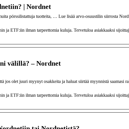
netiin? | Nordnet
uita pörssilistattuja tuotteita, … Lue lisää arvo-osuustilin siirrosta Nord
hin ja ETF:iin ilman tarpeettomia kuluja. Tervetuloa asiakkaaksi sijoittaj
ni välillä? – Nordnet
ttä jos olet juuri myynyt osakkeita ja haluat siirtää myynnistä saamasi ra
hin ja ETF:iin ilman tarpeettomia kuluja. Tervetuloa asiakkaaksi sijoittaj
 Nordnetiin tai Nordnetistä?