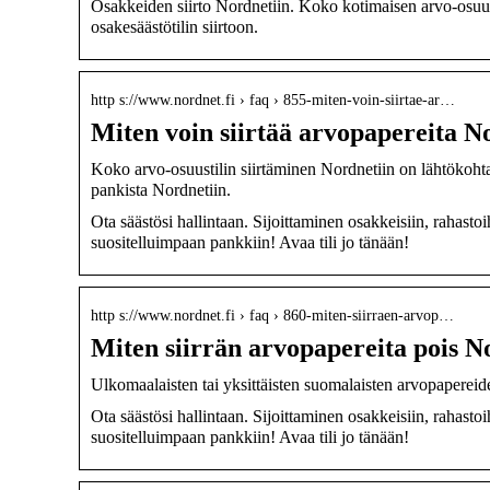
Osakkeiden siirto Nordnetiin. Koko kotimaisen arvo-osuus
osakesäästötilin siirtoon.
http s://www.nordnet.fi › faq › 855-miten-voin-siirtae-ar…
Miten voin siirtää arvopapereita N
Koko arvo-osuustilin siirtäminen Nordnetiin on lähtökohtais
pankista Nordnetiin.
Ota säästösi hallintaan. Sijoittaminen osakkeisiin, rahastoi
suositelluimpaan pankkiin! Avaa tili jo tänään!
http s://www.nordnet.fi › faq › 860-miten-siirraen-arvop…
Miten siirrän arvopapereita pois N
Ulkomaalaisten tai yksittäisten suomalaisten arvopapere
Ota säästösi hallintaan. Sijoittaminen osakkeisiin, rahastoi
suositelluimpaan pankkiin! Avaa tili jo tänään!