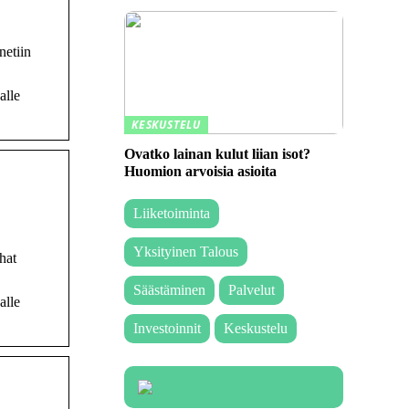
netiin
alle
KESKUSTELU
Ovatko lainan kulut liian isot?
Huomion arvoisia asioita
Liiketoiminta
Yksityinen Talous
hat
Säästäminen
Palvelut
alle
Investoinnit
Keskustelu