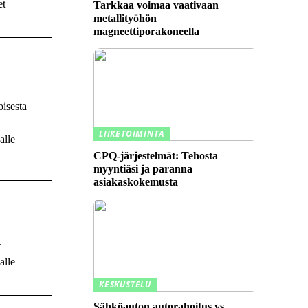
et
Tarkkaa voimaa vaativaan
metallityöhön
magneettiporakoneella
oisesta
LIIKETOIMINTA
alle
CPQ-järjestelmät: Tehosta
myyntiäsi ja paranna
asiakaskokemusta
.
alle
KESKUSTELU
Sähköauton autorahoitus vs.