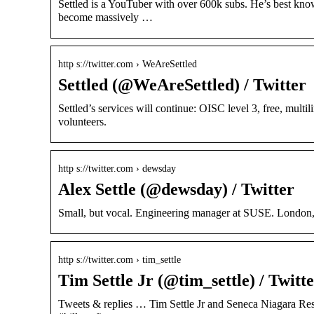
Settled is a YouTuber with over 600k subs. He’s best know
become massively …
http s://twitter.com › WeAreSettled
Settled (@WeAreSettled) / Twitter
Settled’s services will continue: OISC level 3, free, multi
volunteers.
http s://twitter.com › dewsday
Alex Settle (@dewsday) / Twitter
Small, but vocal. Engineering manager at SUSE. London
http s://twitter.com › tim_settle
Tim Settle Jr (@tim_settle) / Twitt
Tweets & replies … Tim Settle Jr and Seneca Niagara Res