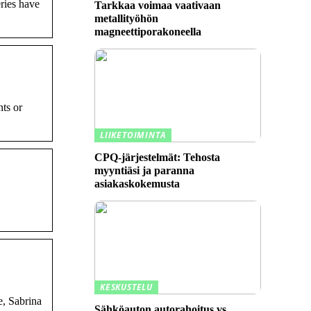
ries have
Tarkkaa voimaa vaativaan
metallityöhön
magneettiporakoneella
nts or
LIIKETOIMINTA
CPQ-järjestelmät: Tehosta
myyntiäsi ja paranna
asiakaskokemusta
KESKUSTELU
e, Sabrina
Sähköauton autorahoitus vs.