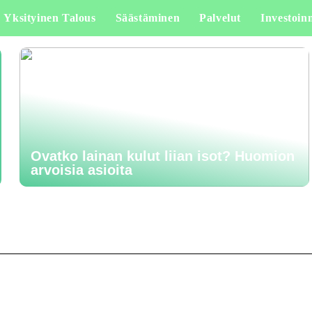
Yksityinen Talous
Säästäminen
Palvelut
Investoinn
Ovatko lainan kulut liian isot? Huomion
arvoisia asioita