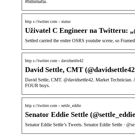
#billsmafia.
http s://twitter.com › status
Uživatel C Engineer na Twitteru
Settled carried the entire OSRS youtube scene, so Framed 
http s://twitter.com › davidsettle42
David Settle, CMT (@davidsettle42)
David Settle, CMT. @davidsettle42. Market Technician. Ac
FOUR boys.
http s://twitter.com › settle_eddie
Senator Eddie Settle (@settle_eddie
Senator Eddie Settle’s Tweets. Senator Eddie Settle · @se