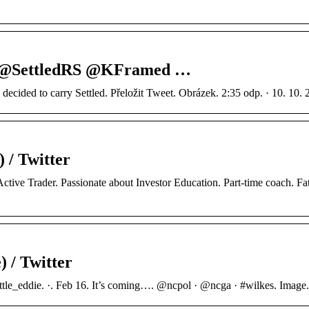
: „@SettledRS @KFramed …
decided to carry Settled. Přeložit Tweet. Obrázek. 2:35 odp. · 10. 10. 
 / Twitter
tive Trader. Passionate about Investor Education. Part-time coach. Fat
) / Twitter
ttle_eddie. ·. Feb 16. It’s coming…. @ncpol · @ncga · #wilkes. Image. 