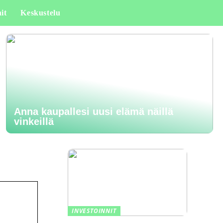
it
Keskustelu
Anna kaupallesi uusi elämä näillä
vinkeillä
INVESTOINNIT