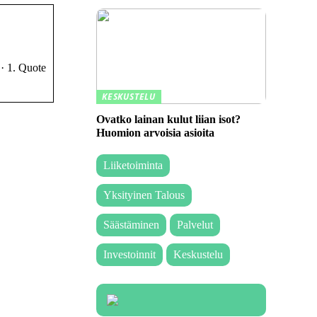
· 1. Quote
KESKUSTELU
Ovatko lainan kulut liian isot?
Huomion arvoisia asioita
Liiketoiminta
Yksityinen Talous
Säästäminen
Palvelut
Investoinnit
Keskustelu