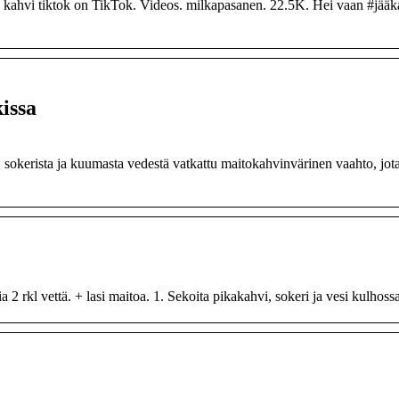
to kahvi tiktok on TikTok. Videos. milkapasanen. 22.5K. Hei vaan #jääk
issa
sokerista ja kuumasta vedestä vatkattu maitokahvinvärinen vaahto, jot
2 rkl vettä. + lasi maitoa. 1. Sekoita pikakahvi, sokeri ja vesi kulhossa