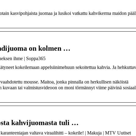
otain kasvipohjaista juomaa ja lusikoi vatkattu kahvikerma maidon pääl
endijuoma on kolmen …
ineksen ihme | Soppa365
ätyneet kokeilemaan appelsiinimehuun sekoitettua kahvia. Ja hehkuttava
 vaahdotettu mousse. Maitoa, jonka pinnalla on herkullisen näköistä
 kuvaan tai valmistusvideoon on moni törmännyt viime päivinä sosiaal
sta kahvijuomasta tuli …
aranteeniajan valtava viraalihitti – kokeile! | Makuja | MTV Uutiset