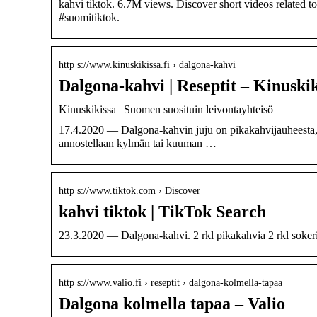
kahvi tiktok. 6.7M views. Discover short videos related 
#suomitiktok.
http s://www.kinuskikissa.fi › dalgona-kahvi
Dalgona-kahvi | Reseptit – Kinuskik
Kinuskikissa | Suomen suosituin leivontayhteisö
17.4.2020 — Dalgona-kahvin juju on pikakahvijauheesta, 
annostellaan kylmän tai kuuman …
http s://www.tiktok.com › Discover
kahvi tiktok | TikTok Search
23.3.2020 — Dalgona-kahvi. 2 rkl pikakahvia 2 rkl sokeria 
http s://www.valio.fi › reseptit › dalgona-kolmella-tapaa
Dalgona kolmella tapaa – Valio