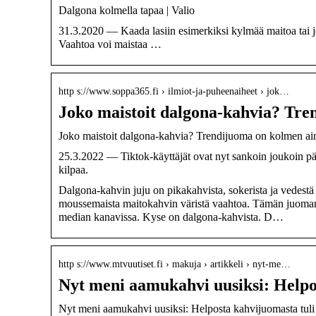
Dalgona kolmella tapaa | Valio
31.3.2020 — Kaada lasiin esimerkiksi kylmää maitoa tai j
Vaahtoa voi maistaa …
http s://www.soppa365.fi › ilmiot-ja-puheenaiheet › jok…
Joko maistoit dalgona-kahvia? Tr
Joko maistoit dalgona-kahvia? Trendijuoma on kolmen a
25.3.2022 — Tiktok-käyttäjät ovat nyt sankoin joukoin pä
kilpaa.
Dalgona-kahvin juju on pikakahvista, sokerista ja vedestä
moussemaista maitokahvin väristä vaahtoa. Tämän juoman
median kanavissa. Kyse on dalgona-kahvista. D…
http s://www.mtvuutiset.fi › makuja › artikkeli › nyt-me…
Nyt meni aamukahvi uusiksi: Helpo
Nyt meni aamukahvi uusiksi: Helposta kahvijuomasta tuli k