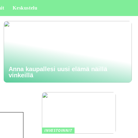
it
Keskustelu
Anna kaupallesi uusi elämä näillä
vinkeillä
INVESTOINNIT