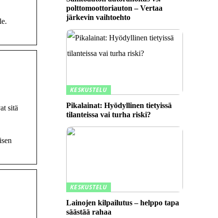
polttomoottoriauton – Vertaa
järkevin vaihtoehto
le.
KESKUSTELU
Pikalainat: Hyödyllinen tietyissä
t sitä
tilanteissa vai turha riski?
isen
KESKUSTELU
Lainojen kilpailutus – helppo tapa
säästää rahaa