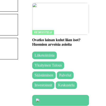
KESKUSTELU
Ovatko lainan kulut liian isot?
Huomion arvoisia asioita
Liiketoiminta
Yksityinen Talous
Säästäminen
Palvelut
Investoinnit
Keskustelu