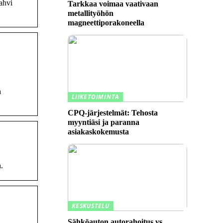
ahvi
Tarkkaa voimaa vaativaan
metallityöhön
magneettiporakoneella
a
LIIKETOIMINTA
CPQ-järjestelmät: Tehosta
myyntiäsi ja paranna
asiakaskokemusta
.
KESKUSTELU
Sähköauton autorahoitus vs.