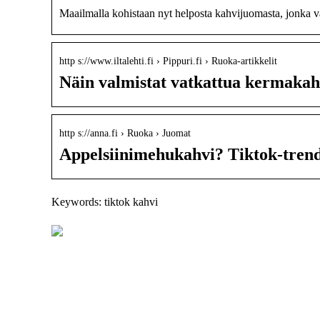
Maailmalla kohistaan nyt helposta kahvijuomasta, jonka 
http s://www.iltalehti.fi › Pippuri.fi › Ruoka-artikkelit
Näin valmistat vatkattua kermakahv
http s://anna.fi › Ruoka › Juomat
Appelsiinimehukahvi? Tiktok-trend
Keywords: tiktok kahvi