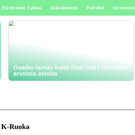
Yksityinen Talous
Säästäminen
Palvelut
Investoinn
Ovatko lainan kulut liian isot? Huomion
arvoisia asioita
 – K-Ruoka