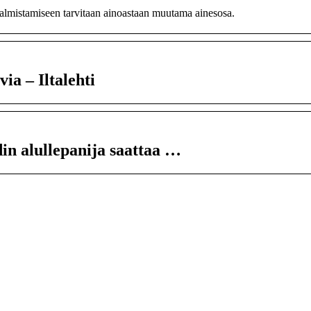
valmistamiseen tarvitaan ainoastaan muutama ainesosa.
ia – Iltalehti
in alullepanija saattaa …