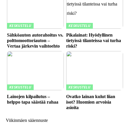
KESKUSTELU
KESKUSTELU
Sähköauton autorahoitus vs.
Pikalainat: Hyödyllinen
polttomoottoriauton –
tietyissä tilanteissa vai turha
Vertaa järkevin vaihtoehto
riski?
KESKUSTELU
KESKUSTELU
Lainojen kilpailutus –
Ovatko lainan kulut liian
helppo tapa säästää rahaa
isot? Huomion arvoisia
asioita
Viikinmäen sääennuste