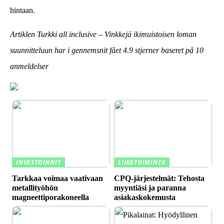
hintaan.
Artiklen Turkki all inclusive – Vinkkejä ikimuistoisen loman
suunnitteluun har i gennemsnit fået
4.9
stjerner baseret på
10
anmeldelser
INVESTOINNIT
LIIKETOIMINTA
Tarkkaa voimaa vaativaan
CPQ-järjestelmät: Tehosta
metallityöhön
myyntiäsi ja paranna
magneettiporakoneella
asiakaskokemusta