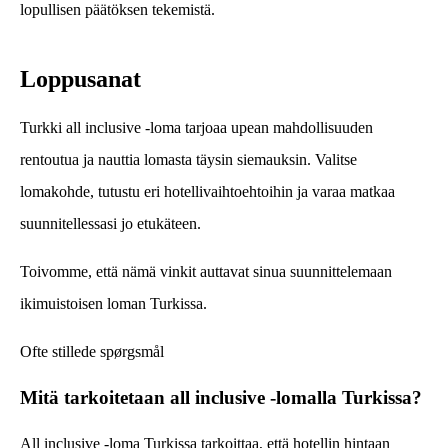
lopullisen päätöksen tekemistä.
Loppusanat
Turkki all inclusive -loma tarjoaa upean mahdollisuuden
rentoutua ja nauttia lomasta täysin siemauksin. Valitse
lomakohde, tutustu eri hotellivaihtoehtoihin ja varaa matkaa
suunnitellessasi jo etukäteen.
Toivomme, että nämä vinkit auttavat sinua suunnittelemaan
ikimuistoisen loman Turkissa.
Ofte stillede spørgsmål
Mitä tarkoitetaan all inclusive -lomalla Turkissa?
All inclusive -loma Turkissa tarkoittaa, että hotellin hintaan