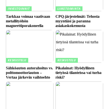
INVESTOINNIT
LIIKETOIMINTA
Tarkkaa voimaa vaativaan
CPQ-järjestelmät: Tehosta
metallityöhön
myyntiäsi ja paranna
magneettiporakoneella
asiakaskokemusta
KESKUSTELU
KESKUSTELU
Sähköauton autorahoitus vs.
Pikalainat: Hyödyllinen
polttomoottoriauton –
tietyissä tilanteissa vai turha
Vertaa järkevin vaihtoehto
riski?