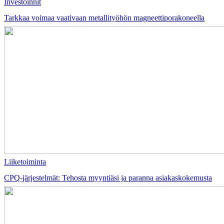
Investoinnit
Tarkkaa voimaa vaativaan metallityöhön magneettiporakoneella
Liiketoiminta
CPQ-järjestelmät: Tehosta myyntiäsi ja paranna asiakaskokemusta