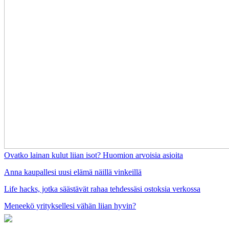
Ovatko lainan kulut liian isot? Huomion arvoisia asioita
Anna kaupallesi uusi elämä näillä vinkeillä
Life hacks, jotka säästävät rahaa tehdessäsi ostoksia verkossa
Meneekö yrityksellesi vähän liian hyvin?