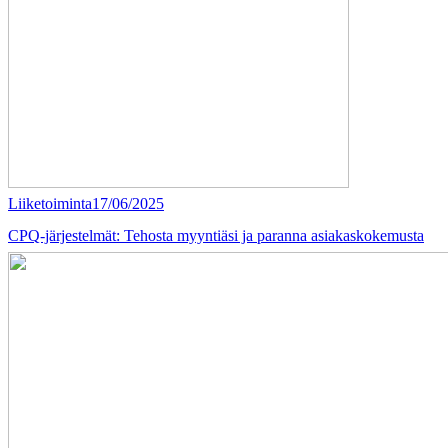
Liiketoiminta
17/06/2025
CPQ-järjestelmät: Tehosta myyntiäsi ja paranna asiakaskokemusta