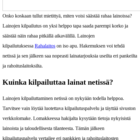
Onko koskaan tullut mietittyä, miten voisi säästää rahaa lainoissa?
Lainojen kilpailutus on yksi helppo tapa saada parempi korko ja
säästää näin rahaa pitkällä aikavälillä. Lainojen
kilpailutuksessa
Rahalaitos
on iso apu. Hakemuksen voi tehdä
netissä ja sen jälkeen saa nopeasti lainatarjouksia useilta eri pankeilta
ja rahoituslaitoksilta.
Kuinka kilpailuttaa lainat netissä?
Lainojen kilpailuttaminen netissä on nykyään todella helppoa.
Tarvitsee vain löytää luotettava kilpailutuspalvelu ja täyttää sivuston
verkkolomake. Lomakkeessa hakijalta kysytään tietoja nykyisistä
lainoista ja taloudellisesta tilanteesta. Tämän jälkeen
kilpailutuspalvelu vertailee eri pankkien ja rahoituslaitosten