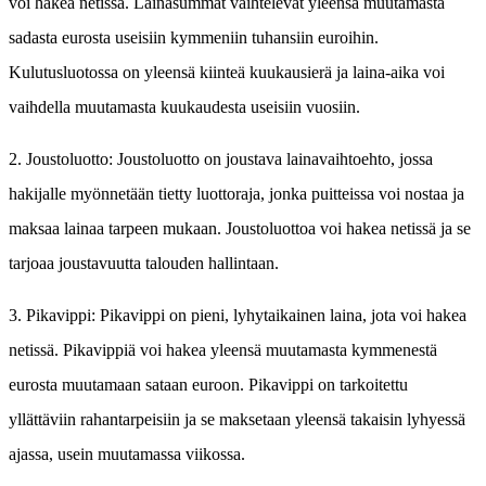
voi hakea netissä. Lainasummat vaihtelevat yleensä muutamasta
sadasta eurosta useisiin kymmeniin tuhansiin euroihin.
Kulutusluotossa on yleensä kiinteä kuukausierä ja laina-aika voi
vaihdella muutamasta kuukaudesta useisiin vuosiin.
2. Joustoluotto: Joustoluotto on joustava lainavaihtoehto, jossa
hakijalle myönnetään tietty luottoraja, jonka puitteissa voi nostaa ja
maksaa lainaa tarpeen mukaan. Joustoluottoa voi hakea netissä ja se
tarjoaa joustavuutta talouden hallintaan.
3. Pikavippi: Pikavippi on pieni, lyhytaikainen laina, jota voi hakea
netissä. Pikavippiä voi hakea yleensä muutamasta kymmenestä
eurosta muutamaan sataan euroon. Pikavippi on tarkoitettu
yllättäviin rahantarpeisiin ja se maksetaan yleensä takaisin lyhyessä
ajassa, usein muutamassa viikossa.