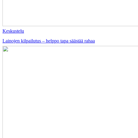
Keskustelu
Lainojen kilpailutus – helppo tapa säästää rahaa