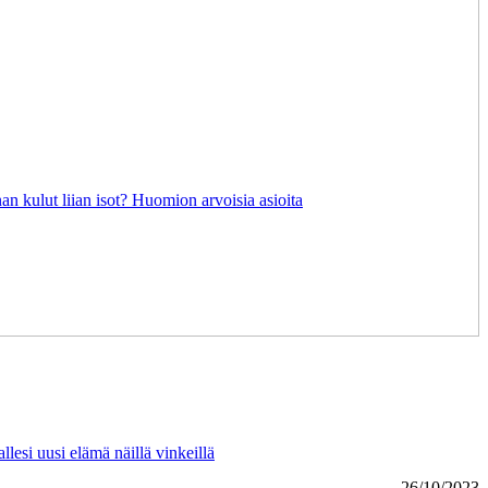
an kulut liian isot? Huomion arvoisia asioita
lesi uusi elämä näillä vinkeillä
26/10/2023