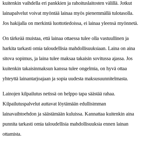
kuitenkin vaihdella eri pankkien ja rahoituslaitosten välillä. Jotkut
lainapalvelut voivat myöntää lainaa myös pienemmällä tulotasolla.
Jos hakijalla on merkintä luottotiedoissa, ei lainaa yleensä myönnetä.
On tärkeää muistaa, että lainaa ottaessa tulee olla vastuullinen ja
harkita tarkasti omia taloudellisia mahdollisuuksiaan. Laina on aina
sitova sopimus, ja laina tulee maksaa takaisin sovitussa ajassa. Jos
kuitenkin takaisinmaksun kanssa tulee ongelmia, on hyvä ottaa
yhteyttä lainantarjoajaan ja sopia uudesta maksusuunnitelmasta.
Lainojen kilpailutus netissä on helppo tapa säästää rahaa.
Kilpailutuspalvelut auttavat löytämään edullisimman
lainavaihtoehdon ja säästämään kuluissa. Kannattaa kuitenkin aina
punnita tarkasti omia taloudellisia mahdollisuuksia ennen lainan
ottamista.