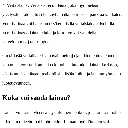
4. Vertaislaina: Vertaislaina on laina, joka myönnetään
yksityishenkilöltä toiselle käyttämättä perinteistä pankkia välikätenä.
Vertaislainaa voi hakea netissä erilaisilla vertaislainapalveluilla.
Vertaislainassa lainan ehdot ja korot voivat vaihdella
palveluntarjoajasta riippuen.
On tärkeää vertailla eri lainavaihtoehtoja ja niiden ehtoja ennen
lainan hakemista. Kannattaa kiinnittää huomiota lainan korkoon,
takaisinmaksuaikaan, mahdollisiin lisäkuluihin ja lainanmyöntäjän
luotettavuuteen.
Kuka voi saada lainaa?
Lainaa voi saada yleensä täysi-ikäinen henkilö, jolla on säännölliset
tulot ja moitteettomat luottotiedot. Lainan myöntäminen voi