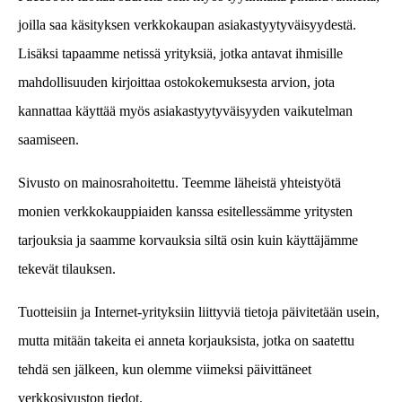
joilla saa käsityksen verkkokaupan asiakastyytyväisyydestä.
Lisäksi tapaamme netissä yrityksiä, jotka antavat ihmisille
mahdollisuuden kirjoittaa ostokokemuksesta arvion, jota
kannattaa käyttää myös asiakastyytyväisyyden vaikutelman
saamiseen.
Sivusto on mainosrahoitettu. Teemme läheistä yhteistyötä
monien verkkokauppiaiden kanssa esitellessämme yritysten
tarjouksia ja saamme korvauksia siltä osin kuin käyttäjämme
tekevät tilauksen.
Tuotteisiin ja Internet-yrityksiin liittyviä tietoja päivitetään usein,
mutta mitään takeita ei anneta korjauksista, jotka on saatettu
tehdä sen jälkeen, kun olemme viimeksi päivittäneet
verkkosivuston tiedot.