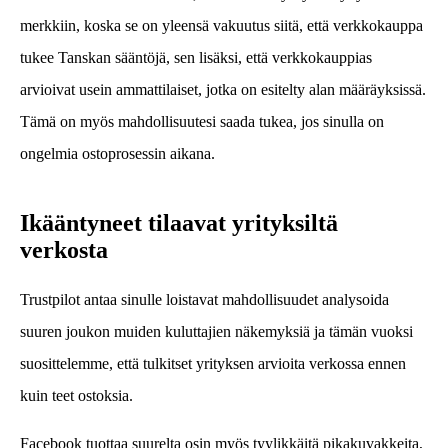
merkkiin, koska se on yleensä vakuutus siitä, että verkkokauppa
tukee Tanskan sääntöjä, sen lisäksi, että verkkokauppias
arvioivat usein ammattilaiset, jotka on esitelty alan määräyksissä.
Tämä on myös mahdollisuutesi saada tukea, jos sinulla on
ongelmia ostoprosessin aikana.
Ikääntyneet tilaavat yrityksiltä
verkosta
Trustpilot antaa sinulle loistavat mahdollisuudet analysoida
suuren joukon muiden kuluttajien näkemyksiä ja tämän vuoksi
suosittelemme, että tulkitset yrityksen arvioita verkossa ennen
kuin teet ostoksia.
Facebook tuottaa suurelta osin myös tyylikkäitä pikakuvakkeita,