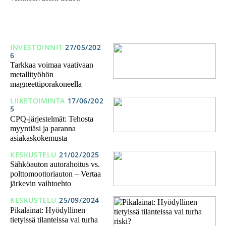
INVESTOINNIT
27/05/202
6
Tarkkaa voimaa vaativaan
metallityöhön
magneettiporakoneella
LIIKETOIMINTA
17/06/202
5
CPQ-järjestelmät: Tehosta
myyntiäsi ja paranna
asiakaskokemusta
KESKUSTELU
21/02/2025
Sähköauton autorahoitus vs.
polttomoottoriauton – Vertaa
järkevin vaihtoehto
KESKUSTELU
25/09/2024
Pikalainat: Hyödyllinen
tietyissä tilanteissa vai turha