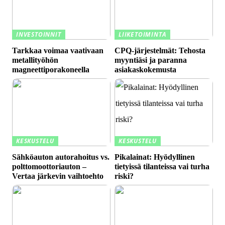
INVESTOINNIT
LIIKETOIMINTA
Tarkkaa voimaa vaativaan
CPQ-järjestelmät: Tehosta
metallityöhön
myyntiäsi ja paranna
magneettiporakoneella
asiakaskokemusta
KESKUSTELU
KESKUSTELU
Sähköauton autorahoitus vs.
Pikalainat: Hyödyllinen
polttomoottoriauton –
tietyissä tilanteissa vai turha
Vertaa järkevin vaihtoehto
riski?