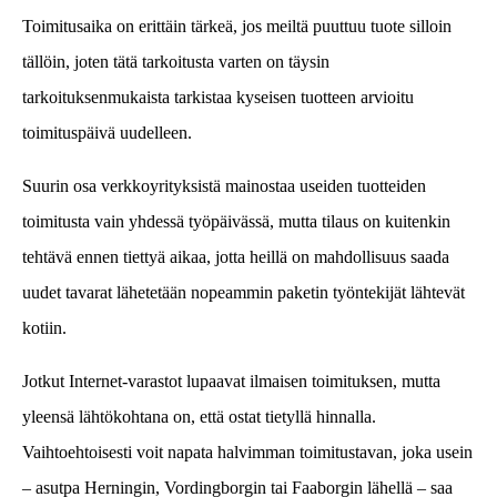
Toimitusaika on erittäin tärkeä, jos meiltä puuttuu tuote silloin
tällöin, joten tätä tarkoitusta varten on täysin
tarkoituksenmukaista tarkistaa kyseisen tuotteen arvioitu
toimituspäivä uudelleen.
Suurin osa verkkoyrityksistä mainostaa useiden tuotteiden
toimitusta vain yhdessä työpäivässä, mutta tilaus on kuitenkin
tehtävä ennen tiettyä aikaa, jotta heillä on mahdollisuus saada
uudet tavarat lähetetään nopeammin paketin työntekijät lähtevät
kotiin.
Jotkut Internet-varastot lupaavat ilmaisen toimituksen, mutta
yleensä lähtökohtana on, että ostat tietyllä hinnalla.
Vaihtoehtoisesti voit napata halvimman toimitustavan, joka usein
– asutpa Herningin, Vordingborgin tai Faaborgin lähellä – saa