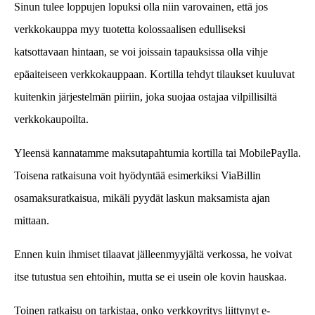
Sinun tulee loppujen lopuksi olla niin varovainen, että jos
verkkokauppa myy tuotetta kolossaalisen edulliseksi
katsottavaan hintaan, se voi joissain tapauksissa olla vihje
epäaiteiseen verkkokauppaan. Kortilla tehdyt tilaukset kuuluvat
kuitenkin järjestelmän piiriin, joka suojaa ostajaa vilpillisiltä
verkkokaupoilta.
Yleensä kannatamme maksutapahtumia kortilla tai MobilePaylla.
Toisena ratkaisuna voit hyödyntää esimerkiksi ViaBillin
osamaksuratkaisua, mikäli pyydät laskun maksamista ajan
mittaan.
Ennen kuin ihmiset tilaavat jälleenmyyjältä verkossa, he voivat
itse tutustua sen ehtoihin, mutta se ei usein ole kovin hauskaa.
Toinen ratkaisu on tarkistaa, onko verkkoyritys liittynyt e-